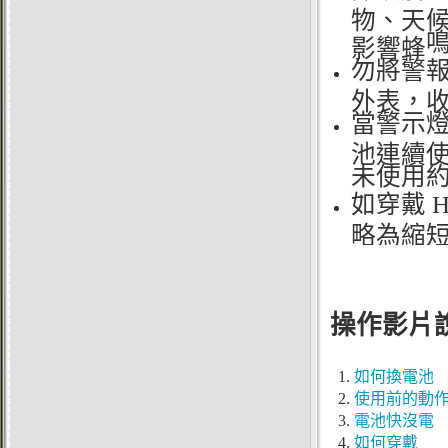
物、天
影響蜂
勿將警
外表，收
當警示
池連續使
未使用約
如穿戴 
略為縮短
操作影片
1.
如何換電池
2.
使用前的動
3.
電池快沒電
4.
如何穿戴