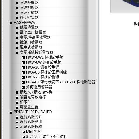
突波吸收器
突波記錄器
突波計數器
各式避雷器
HASEGAWA
觀
低壓檢電器
電動車用檢電器
高壓/特高壓檢電器
鐵路用檢電器
風車式檢電器
高壓活線接近警報器
HXW-6WL 佩掛於手腕
HXW-6W 佩掛於手腕
HXA-30 佩掛於手臂
HXA-6S 佩掛於工程帽緣
HXR-25 佩掛於帽緣
HHV-6T 帶電狀況下 / HXC-3K 檢電輔助器
如何選用警報器
接地夾 / 接地操作桿
殘留電荷放電棒
相序計
電壓產生器
BRIGHT / JCP / DAITO
溫度貼紙簡介
溫度貼紙應用
示溫貼紙規格
Mini 系列
組合型 :可逆性+不可逆性