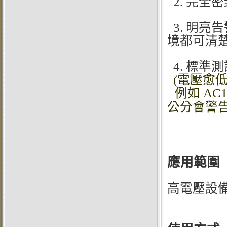
2. 完全
3. 明亮
境都可清
4.
標準測試
(電壓愈
例如 AC
公分會警告
應用範圍
高電壓設