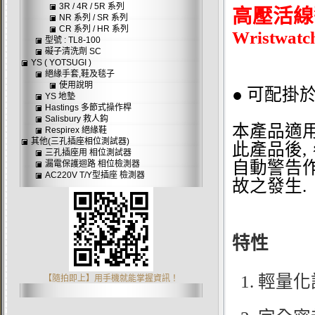
3R / 4R / 5R 系列
高壓活線
NR 系列 / SR 系列
CR 系列 / HR 系列
Wristwatch
型號 : TL8-100
礙子清洗劑 SC
YS ( YOTSUGI )
絕緣手套,鞋及毯子
使用說明
● 可配掛
YS 地墊
Hastings 多節式操作桿
Salisbury 救人鈎
本產品適
Respirex 絕緣鞋
其他(三孔插座相位測試器)
此產品後
,
三孔插座用 相位測試器
自動警告
漏電保護迴路 相位檢測器
AC220V T/Y型插座 檢測器
故之發生
.
特性
1. 輕量化
【隨拍即上】用手機就能掌握資訊！