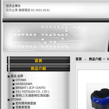
任氏企業社
任氏企業 連絡電話 02-2931-9141
首頁
﹥
商品介紹
>
首頁
商品介紹
產品 品牌
OTOWA
HASEGAWA
BRIGHT / JCP / DAITO
YS ( YOTSUGI CO., LTD )
其他(三孔插座相位測試器)
OTOWA
如何選用避雷器
低壓避雷器