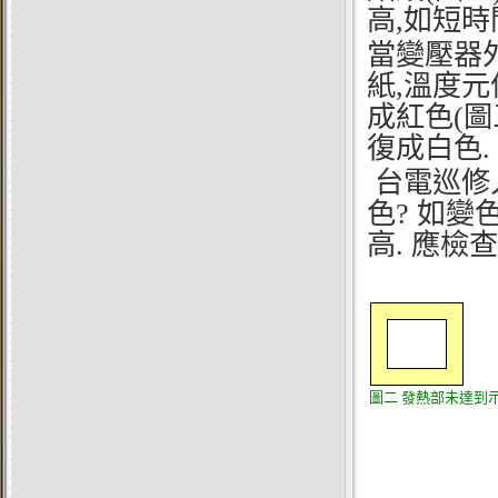
高,如短時
當變壓器外
紙,溫度
成紅色(圖
復成白色.
台電巡修
色? 如變
高. 應檢
圖二
發熱部未達到