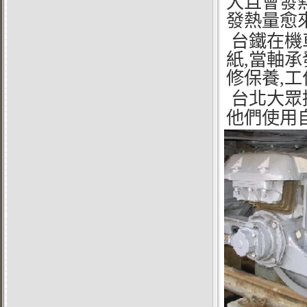
大且會發
發熱量愈
台鐵在機
紙,當軸承
修保養,工
台北大眾
他們使用自