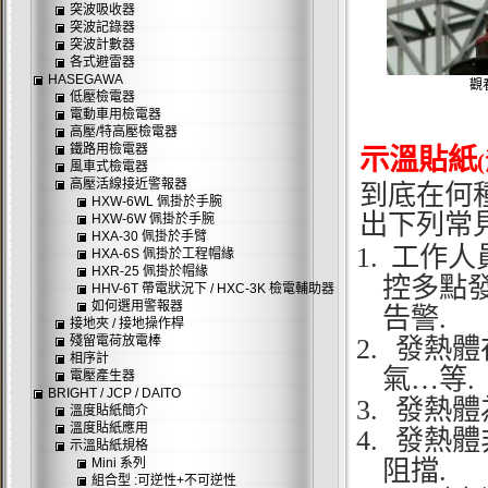
突波吸收器
突波記錄器
突波計數器
各式避雷器
HASEGAWA
觀
低壓檢電器
電動車用檢電器
高壓/特高壓檢電器
鐵路用檢電器
示溫貼紙
風車式檢電器
高壓活線接近警報器
到底在何
HXW-6WL 佩掛於手腕
出下列常
HXW-6W 佩掛於手腕
HXA-30 佩掛於手臂
1.
工作人
HXA-6S 佩掛於工程帽緣
HXR-25 佩掛於帽緣
控多點
HHV-6T 帶電狀況下 / HXC-3K 檢電輔助器
如何選用警報器
告警.
接地夾 / 接地操作桿
殘留電荷放電棒
2.
發熱體
相序計
氣…等.
電壓產生器
BRIGHT / JCP / DAITO
3.
發熱體
溫度貼紙簡介
溫度貼紙應用
4.
發熱體
示溫貼紙規格
Mini 系列
阻擋.
組合型 :可逆性+不可逆性