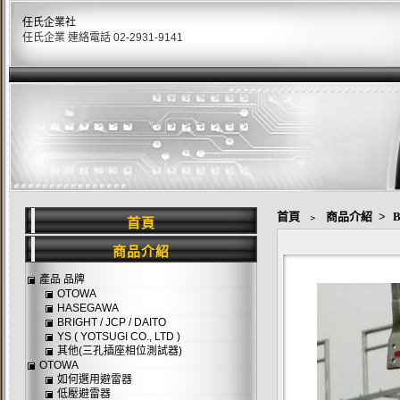
任氏企業社
任氏企業 連絡電話 02-2931-9141
首頁
﹥
商品介紹
>
B
首頁
商品介紹
產品 品牌
OTOWA
HASEGAWA
BRIGHT / JCP / DAITO
YS ( YOTSUGI CO., LTD )
其他(三孔插座相位測試器)
OTOWA
如何選用避雷器
低壓避雷器