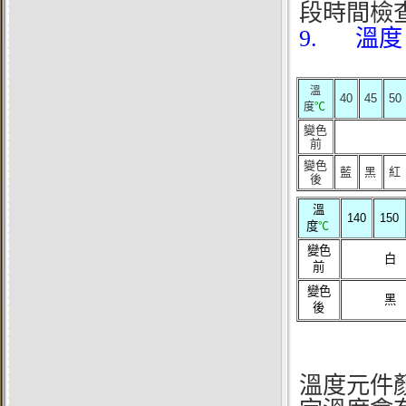
段時間檢
9. 溫度
溫
40
45
50
度
℃
變色
前
變色
藍
黑
紅
後
溫
140
150
度
℃
變色
白
前
變色
黑
後
溫度元件