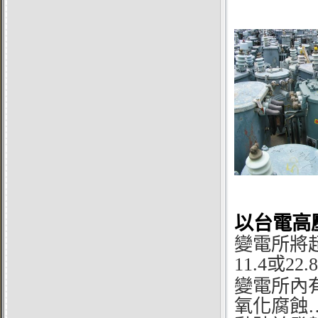
以台電高
變電所將超
11.4或2
變電所內
氧化腐蝕