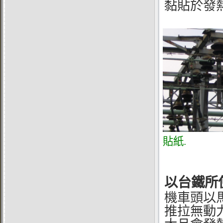
黏貼於發熱
貼紙
.
以台鐵所
機車頭以
推拉無動