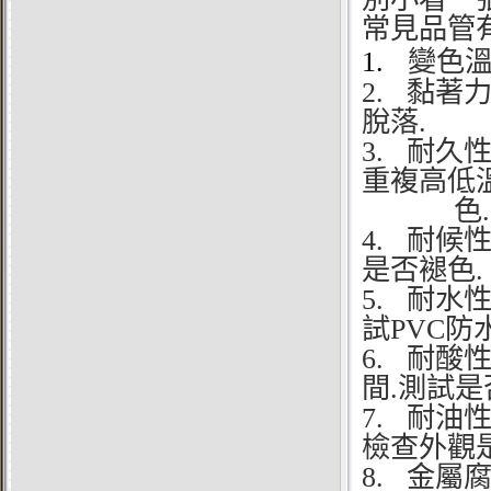
常見品管
1.
變色溫
2.
黏著力
脫落.
3.
耐久性
重複高低
色.
4.
耐候性
是否褪色.
5.
耐水性
試PVC防
6.
耐酸性
間.測試
7.
耐油性
檢查外觀
8.
金屬腐