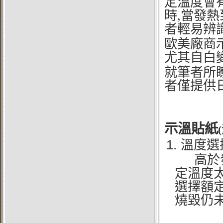
定溫度會
時,當發
者輕易辨識
歐美廠商
尤其自白
就筆者所
者僅提供
示溫貼紙
1.
溫度選
高於發
定溫度
選擇額
燒毀仍