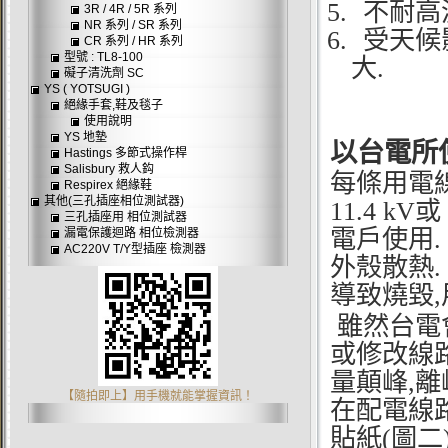
5.
不耐高
3R / 4R / 5R 系列
NR 系列 / SR 系列
6.
受天候
CR 系列 / HR 系列
型號 : TL8-100
大.
礙子清洗劑 SC
YS ( YOTSUGI )
絕緣手套,鞋及毯子
使用說明
YS 地墊
以台電所
Hastings 多節式操作桿
Salisbury 救人鈎
每條用電
Respirex 絕緣鞋
其他(三孔插座相位測試器)
11.4 kV
三孔插座用 相位測試器
電戶使用
漏電保護迴路 相位檢測器
AC220V T/Y型插座 檢測器
外殼散熱
導致燒毀,
雖然台電
或修改線
量顛峰,
【隨拍即上】用手機就能掌握資訊！
在配電線
貼紙(圖二