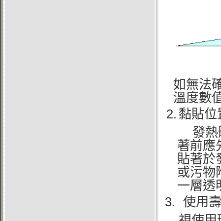
如無法
溫度數值
2.
黏貼位
發熱
著前應
貼著於
或污物
一層透
3.
使用
視使用