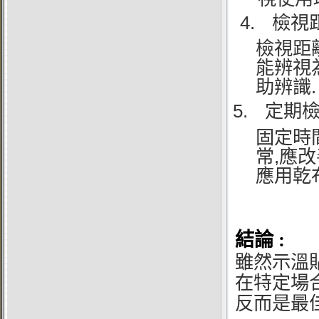
4.
檢視
檢視距
能辨視
.
助辨識
5.
定期
固定時
,
常
應改
應用乾
結論 :
雖然示溫
在特定場
反而是最