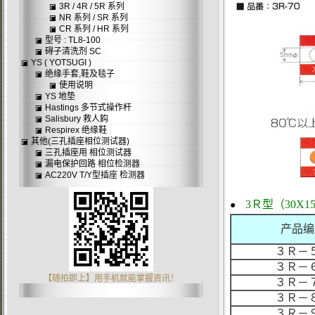
3R / 4R / 5R 系列
NR 系列 / SR 系列
CR 系列 / HR 系列
型号 : TL8-100
碍子清洗剂 SC
YS ( YOTSUGI )
绝缘手套,鞋及毯子
使用说明
YS 地垫
Hastings 多节式操作杆
Salisbury 救人鈎
Respirex 绝缘鞋
其他(三孔插座相位测试器)
三孔插座用 相位测试器
漏电保护回路 相位检测器
AC220V T/Y型插座 检测器
3Ｒ型（30X1
●
产品编
３Ｒ－
３Ｒ－
【随拍即上】用手机就能掌握资讯！
３Ｒ－
３Ｒ－
３Ｒ－