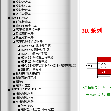
突波吸收器
突波记录器
突波计数器
各式避雷器
HASEGAWA
低压检电器
电动车用检电器
3R 系列
高压/特高压检电器
铁路用检电器
风车式检电器
高压活线接近警报器
HXW-6WL 佩挂於手腕
HXW-6W 佩挂於手腕
HXA-30 佩挂於手臂
HXA-6S 佩挂於工程帽缘
HXR-25 佩挂於帽缘
HHV-6T 带电状况下 / HXC-3K 检电辅助器
如何选用警报器
接地夹 / 接地操作杆
残留电荷放电棒
相序计
电压产生器
■
产品编号：3Ｒ－
BRIGHT / JCP / DAITO
温度贴纸简介
点击"start"按钮
温度贴纸应用
示温贴纸规格
Mini 系列
组合型 :可逆性+不可逆性