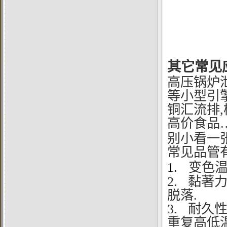
其它常见应
高压锅炉
等小型引擎
铜汇流排,
高价食品
别小看一
常见品管
1.
变色温
2.
黏著力
脱落.
3.
耐久性
重复高低