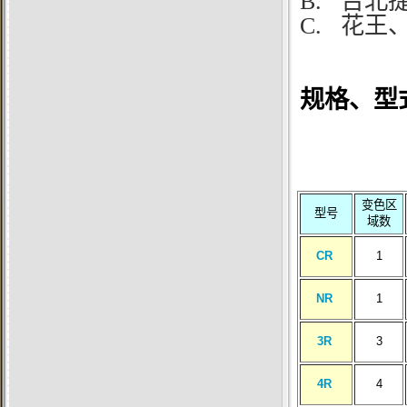
B.
台北捷
C.
花王、光
规格、型
尺寸
变色区
型号
域数
CR
1
NR
1
3R
3
4R
4