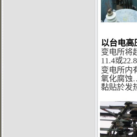
以台电高
变电所将超
11.4或2
变电所内
氧化腐蚀
黏贴於发热