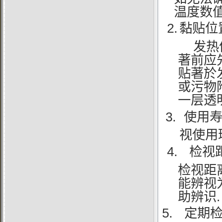
温度数值
2.
黏贴位
发热
著前应
贴著於
或污物
一层透
3.
使用
视使用
4.
检视
检视距
能辨视
.
助辨识
5.
定期