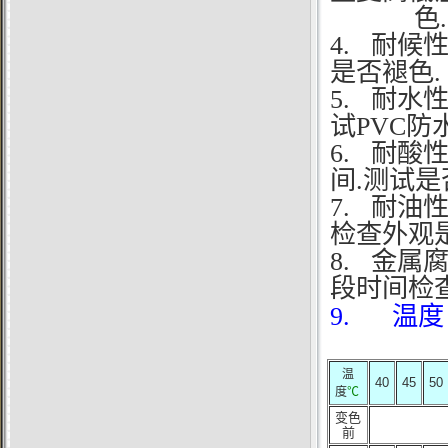
色.
4.
耐候性
是否褪色.
5.
耐水性
试PVC防
6.
耐酸性
间.测试
7.
耐油性
检查外观
8.
金属腐
段时间检
9. 温度
温
40
45
50
度
℃
变色
前