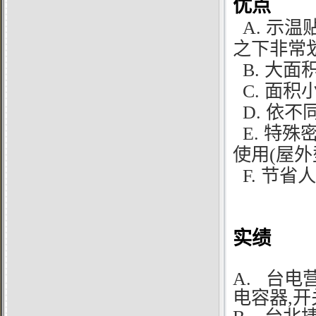
优点
A.
示温
之下非常划
B. 大面
C. 面积
D. 依不
E. 特殊
使用(屋外
F. 节省
实绩
A.
台电营
电容器,开