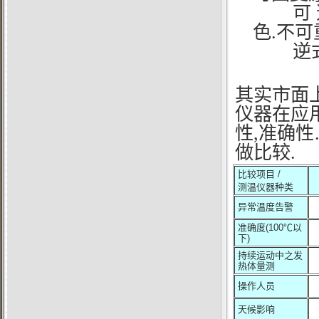
可 
色
.
不可
逆式 
其实市面
仪器在应
性,准确
做比较.
比较项目
/
测温仪器种类
异常温度告警
准确度
(100
℃以
下
)
持续运动中之发
热体量测
操作人员
天候影响