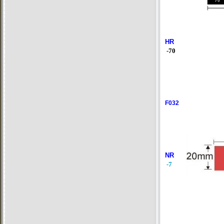
HR
-70
F032
NR
-7