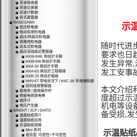
突波吸收器
突波记录器
突波计数器
各式避雷器
HASEGAWA
示
低压检电器
电动车用检电器
高压/特高压检电器
铁路用检电器
随时代进
风车式检电器
高压活线接近警报器
要求也日
HXW-6WL 佩挂於手腕
,
HXW-6W 佩挂於手腕
发生
异常
HXA-30 佩挂於手臂
发工安事
HXA-6S 佩挂於工程帽缘
HXR-25 佩挂於帽缘
HHV-6T 带电状况下 / HXC-3K 检电辅助器
如何选用警报器
本文介绍
接地夹 / 接地操作杆
残留电荷放电棒
度超过示
相序计
机电等设
电压产生器
BRIGHT / JCP / DAITO
,
备受损
发
温度贴纸简介
温度贴纸应用
示温贴纸规格
Mini 系列
示温贴纸
组合型 :可逆性+不可逆性