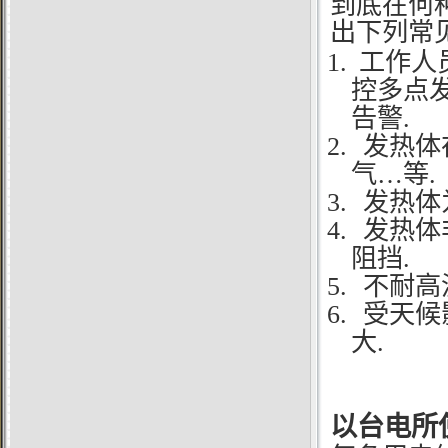
到底在何
出下列常
1.
工作人
控多点
告警.
2.
发热体
气…等.
3.
发热体
4.
发热体
阻挡.
5.
不耐高
6.
受天候
大.
以台电所