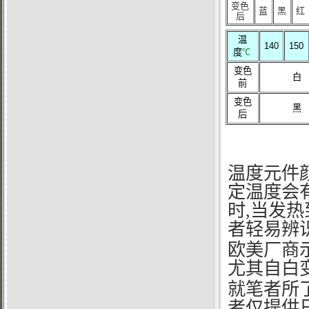
变色
蓝
黑
红
后
温
140
150
度
℃
变色
白
前
变色
黑
后
温度元件
定温度会
时,当发
者轻易辨识
欧美厂商
尤其自白
就笔者所
者仅提供