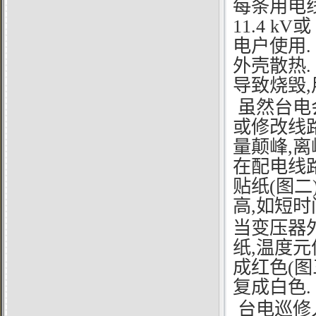
每条用电
11.4 kV
电户使用
外壳散热
导致烧毁,
虽然台电
或修改线
量颠峰,
在配电线
贴纸(图二
高,如短时
当变压器外
纸,温度
成红色(图
复成白色.
台电巡修