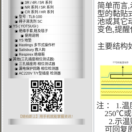
3R / 4R / 5R 系列
简单而言,示
NR 系列 / SR 系列
型的黏贴
CR 系列 / HR 系列
型号 : TL8-100
池或其它
碍子清洗剂 SC
YS ( YOTSUGI )
变色,提醒
绝缘手套,鞋及毯子
使用说明
YS 地垫
主要结构
Hastings 多节式操作杆
Salisbury 救人鈎
Respirex 绝缘鞋
其他(三孔插座相位测试器)
三孔插座用 相位测试器
漏电保护回路 相位检测器
AC220V T/Y型插座 检测器
注 ： 1
250℃
【随拍即上】用手机就能掌握资讯！
2.
示温
可回复