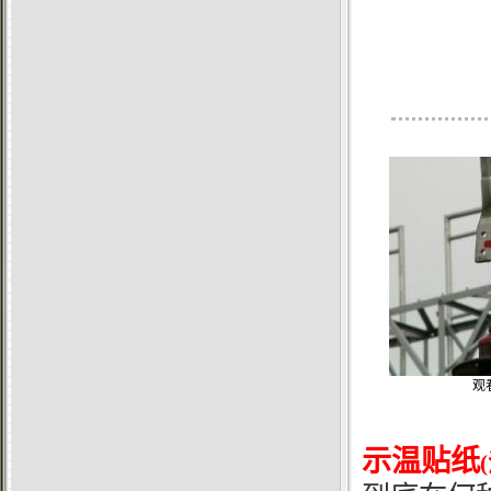
观
示温贴纸