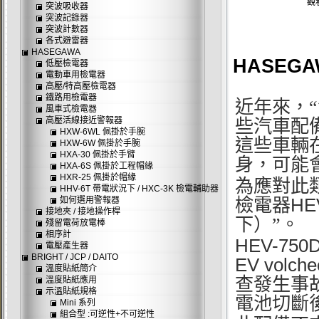
觀
突波吸收器
突波記錄器
突波計數器
各式避雷器
HASEGAWA
HASEGA
低壓檢電器
電動車用檢電器
高壓/特高壓檢電器
鐵路用檢電器
近年來，
風車式檢電器
高壓活線接近警報器
些汽車配
HXW-6WL 佩掛於手腕
這些車輛
HXW-6W 佩掛於手腕
HXA-30 佩掛於手臂
身，可能
HXA-6S 佩掛於工程帽緣
HXR-25 佩掛於帽緣
為應對此
HHV-6T 帶電狀況下 / HXC-3K 檢電輔助器
HE
如何選用警報器
檢電器
接地夾 / 接地操作桿
下）”。
殘留電荷放電棒
相序計
HEV-750
電壓產生器
BRIGHT / JCP / DAITO
EV volche
溫度貼紙簡介
查發生事
溫度貼紙應用
示溫貼紙規格
電池切斷
Mini 系列
組合型 :可逆性+不可逆性