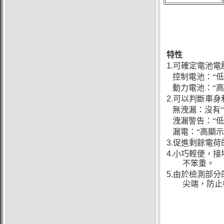
特性
1.
可確定電池電
控制電池：“低
動力電池：“高
2.
可以判斷車身
​
無洩漏：沒有“
洩漏警告：“低
漏電：“高顯示
3.
促進剩餘電荷
4.
小巧輕便，接
不笨重。
5.
由於檢測部分
尖端，防止檢