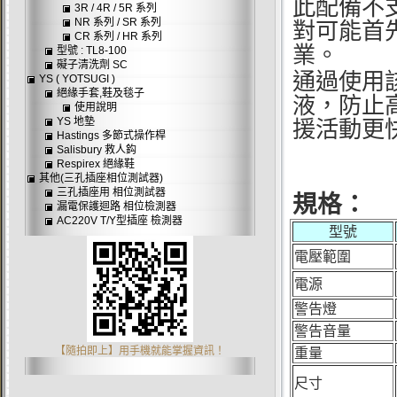
此配備不
3R / 4R / 5R 系列
NR 系列 / SR 系列
對可能首
CR 系列 / HR 系列
業。
型號 : TL8-100
礙子清洗劑 SC
通過使用
YS ( YOTSUGI )
絕緣手套,鞋及毯子
液，防止
使用說明
YS 地墊
援活動更
Hastings 多節式操作桿
Salisbury 救人鈎
Respirex 絕緣鞋
其他(三孔插座相位測試器)
三孔插座用 相位測試器
規格：
漏電保護迴路 相位檢測器
AC220V T/Y型插座 檢測器
型號
電壓範圍
電
源
警告燈
警告音量
【隨拍即上】用手機就能掌握資訊！
重
量
尺寸