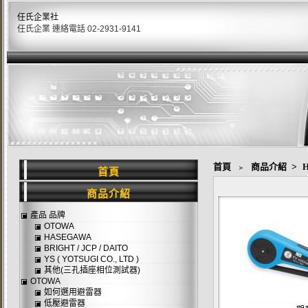
任氏企業社
任氏企業 連絡電話 02-2931-9141
首頁
﹥
商品介紹
>
首頁
商品介紹
產品 品牌
OTOWA
HASEGAWA
BRIGHT / JCP / DAITO
YS ( YOTSUGI CO., LTD )
其他(三孔插座相位測試器)
OTOWA
如何選用避雷器
低壓避雷器