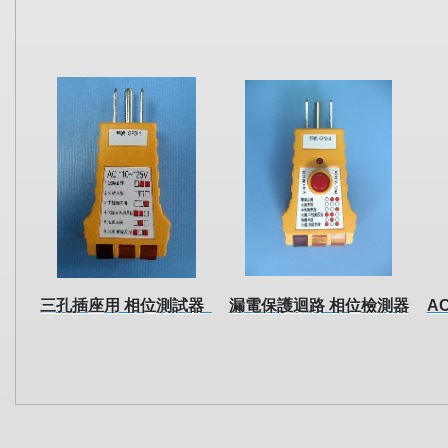
三孔插座用 相位測試器
漏電保護迴路 相位檢測器
A