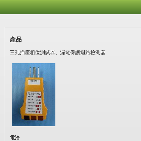
產品
三孔插座相位測試器、漏電保護迴路檢測器
電洽