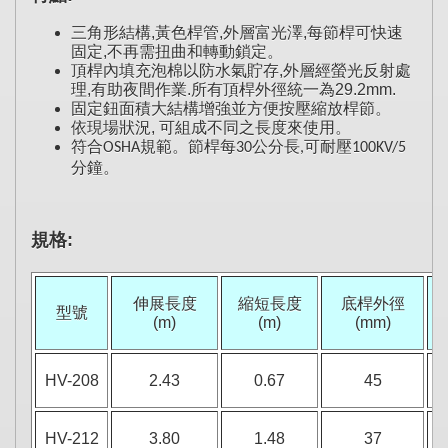
三角形結構
黃色桿管
外層富光澤
每節桿可快速
,
,
,
固定
不再需扭曲和轉動鎖定
。
,
頂桿內填充泡棉以防水氣貯存
外層經螢光反射處
,
理
有助夜間作業
所有頂桿外徑統一為
,
.
29.2mm.
固定鈕面積大結構增強並方便按壓縮放桿節
。
依現場狀況, 可組成不同之長度來使用
。
符合
規範。節桿每
公分長
可耐壓
OSHA
30
,
100KV/5
分鐘。
規格:
伸展長度
縮短長度
底桿外徑
型號
(m)
(m)
(mm)
HV-208
2.43
0.67
45
HV-212
3.80
1.48
37