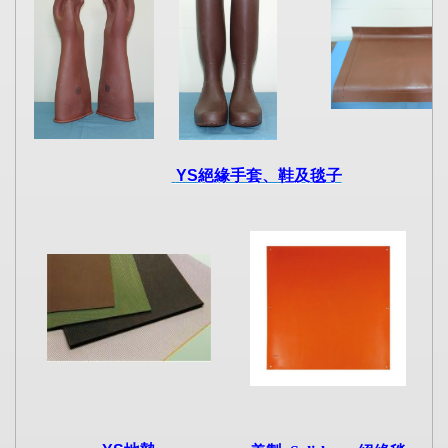
YS
絕緣手套、鞋及毯子