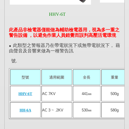
HHV-6T
此
產品非檢電器
僅能做為輔助檢電器用，視為多一重之
警告設備 ，以避免作業人員錯覺而誤判高壓活電環境
此類型之警報器乃在帶電狀況下或無帶電狀況下， 藉
●
由
聲音及音響來做為一種警告訊
號.
型號
適用範圍
全長
重量
HHV-6T
AC 7KV
441
㎜
500g
HH-6A
AC 3 ~ .2KV
530
㎜
580g