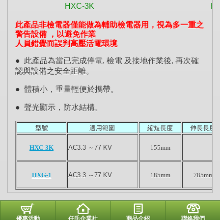
HXC-3K
H
此
產品非檢電器
僅能做為輔助檢電器用，視為多一重之
警告設備 ，以避免作業
人員錯覺而誤判高壓活電環境
●
此產品為當已完成停電, 檢電 及接地作業後, 再次確
認與設備之安全距離。
●
體積小，重量輕便於攜帶。
●
聲光顯示，防水結構。
型號
適用範圍
縮短長度
伸長長度
HXC-3K
AC3.3
～
77 KV
155mm
HXG-1
AC3.3
～
77 KV
185mm
785mm
優惠活動
任氏企業社
商品介紹
聯絡我們