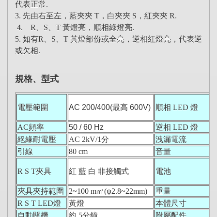
代表正常.
3. 先由右至左，藍夾夾 T，白夾夾 S，紅夾夾 R.
4. R、S、T 黃燈亮，順相綠燈亮.
5. 如有R、S、T 黃燈部份或全亮，逆相紅燈亮，代表逆
或欠相.
規格、型式
電壓範圍
AC 200/400(
最高
600V)
順相 LED 燈
AC頻率
50 / 60 Hz
逆相 LED 燈
絕緣耐電壓
AC 2kV/1
分
洩漏電流
引線
80 cm
音量
R S T
夾具
紅 藍 白 非接觸式
電池
夾具夾持範圍
2~100 m
㎡(ψ
2.8~22mm)
重量
R S T LED
燈
黃燈
本體尺寸
自動關機
約 5分鐘
附屬配件