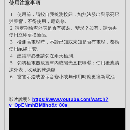
使用注意事項
1.
使用前，請按自我檢測按鈕，如無法發出警示亮燈
與聲響，不得使用，應送修.
2
.
請定期檢查外表是否有破裂、變形？如有，請勿再
使用立即更換新品.
3. 檢測高電壓時，不論已知或未知是否有電壓，都應
使用絕緣手套.
4. 建議非必要請勿在雨天檢測.
5. 勿將檢電器放置車內或陽光直接曝曬；使用後應清
潔外表，收藏於乾燥處.
6. 當警示燈或警示音變小或無作用時應更換新電池.
影片說明
》
https://www.youtube.com/watch?
v=OpENmhBM8ho&t=80s