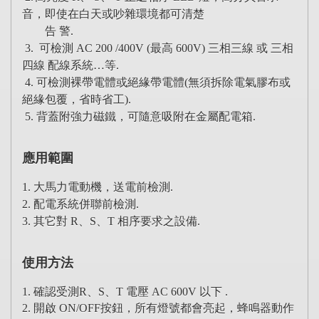
音，即使在白天或吵雜環境都可清楚
告 警.
3. 可檢測 AC 200 /400V (最高 600V) 三相三線 或 三相
四線 配線系統
…
等.
4. 可檢測裸帶電體或絕緣帶電體(無須拆除電氣膠布或
絕緣包覆，省時省工).
5. 背蓋附強力磁鐵，可隨意吸附在金屬配電箱.
應用範圍
1. 大馬力電動機，送電前檢測.
2. 配電系統併聯前檢測.
3. 其它對 R、S、T 相序要求之設備.
使用方法
1. 確認受測R、S、T 電壓 AC 600V 以下
.
2. 開啟 ON/OFF按鈕，所有燈號都會亮起，蜂鳴器動作